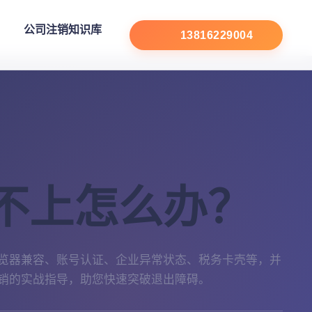
公司注销知识库
13816229004
不上怎么办？
览器兼容、账号认证、企业异常状态、税务卡壳等，并
销的实战指导，助您快速突破退出障碍。