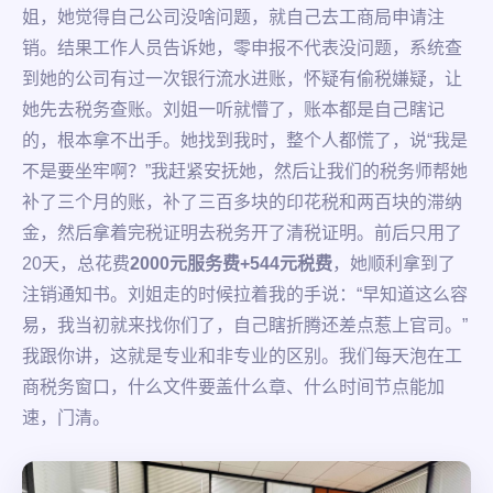
姐，她觉得自己公司没啥问题，就自己去工商局申请注
销。结果工作人员告诉她，零申报不代表没问题，系统查
到她的公司有过一次银行流水进账，怀疑有偷税嫌疑，让
她先去税务查账。刘姐一听就懵了，账本都是自己瞎记
的，根本拿不出手。她找到我时，整个人都慌了，说“我是
不是要坐牢啊？”我赶紧安抚她，然后让我们的税务师帮她
补了三个月的账，补了三百多块的印花税和两百块的滞纳
金，然后拿着完税证明去税务开了清税证明。前后只用了
20天，总花费
2000元服务费+544元税费
，她顺利拿到了
注销通知书。刘姐走的时候拉着我的手说：“早知道这么容
易，我当初就来找你们了，自己瞎折腾还差点惹上官司。”
我跟你讲，这就是专业和非专业的区别。我们每天泡在工
商税务窗口，什么文件要盖什么章、什么时间节点能加
速，门清。