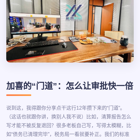
加喜的“门道”：怎么让审批快一倍
说到这，我得跟你分享点干这行12年攒下来的“门道”。
（这话也就跟你讲，换别人我不说）比如，清算报告怎么
写才能不被反复退回？很多老板自己写，写得太模糊，比
如“债务已清理完毕”，税务局一看就要补正。我们的标准