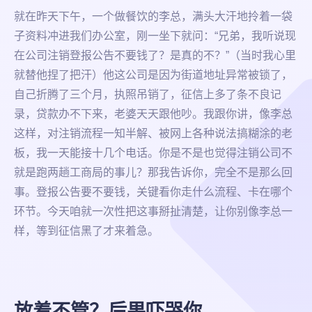
就在昨天下午，一个做餐饮的李总，满头大汗地拎着一袋
子资料冲进我们办公室，刚一坐下就问：“兄弟，我听说现
在公司注销登报公告不要钱了？是真的不？”（当时我心里
就替他捏了把汗）他这公司是因为街道地址异常被锁了，
自己折腾了三个月，执照吊销了，征信上多了条不良记
录，贷款办不下来，老婆天天跟他吵。我跟你讲，像李总
这样，对注销流程一知半解、被网上各种说法搞糊涂的老
板，我一天能接十几个电话。你是不是也觉得注销公司不
就是跑两趟工商局的事儿？那我告诉你，完全不是那么回
事。登报公告要不要钱，关键看你走什么流程、卡在哪个
环节。今天咱就一次性把这事掰扯清楚，让你别像李总一
样，等到征信黑了才来着急。
放着不管？后果吓哭你