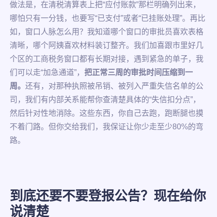
做法是，在清税清算表上把“应付账款”那栏明确列出来，
哪怕只有一分钱，也要写“已支付”或者“已挂账处理”。再比
如，窗口人脉怎么用？我知道哪个窗口的审批员喜欢表格
清晰，哪个阿姨喜欢材料装订整齐。我们加喜跟市里好几
个区的工商税务窗口都有长期对接，遇到紧急的单子，我
们可以走“加急通道”，
把正常三周的审批时间压缩到一
周。
还有，对那种执照被吊销、被列入严重失信名单的公
司，我们有内部关系能帮你查清楚具体的“失信扣分点”，
然后针对性地消除。这些东西，你自己去跑，跑断腿也摸
不着门路。但你交给我们，我保证让你少走至少80%的弯
路。
到底还要不要登报公告？现在给你
说清楚