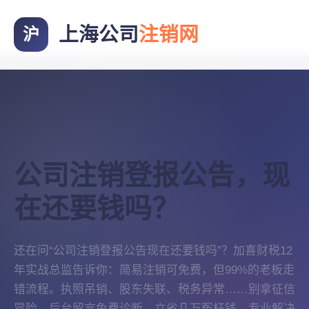
上海公司
注销网
沪
公司注销登报公告，现
在还要钱吗？
还在问“公司注销登报公告现在还要钱吗”？加喜财税12
年实战总监告诉你：简易注销可免费，但99%的老板走
错流程。执照吊销、股东失联、税务异常……别拿征信
冒险。后台留言免费诊断，立省几万冤枉钱。专业解决