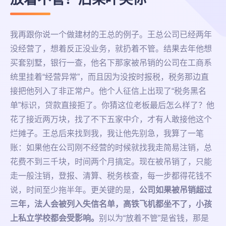
我再跟你说一个做建材的王总的例子。王总公司已经两年
没经营了，想着反正没业务，就扔着不管。结果去年他想
买套别墅，银行一查，他名下那家被吊销的公司在工商系
统里挂着“经营异常”，而且因为没按时报税，税务那边直
接把他列入了非正常户。他个人征信上出现了“税务黑名
单”标识，贷款直接拒了。你猜这位老板最后怎么样了？他
花了接近两万块，找了不下五家中介，才有人敢接他这个
烂摊子。王总后来找到我，我让他先别急，我算了一笔
账：如果他在公司刚不经营的时候就找我走简易注销，总
花费不到三千块，时间两个月搞定。现在被吊销了，只能
走一般注销，登报、清算、税务核查，每一步都得花钱不
说，时间至少拖半年。更关键的是，
公司如果被吊销超过
三年，法人会被列入失信名单，高铁飞机都坐不了，小孩
上私立学校都会受影响。
别以为“放着不管”是省钱，那是