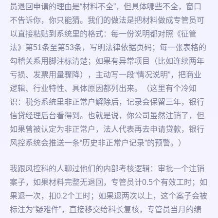
员退回申请的理由是“材料不全”，但具体哪些不全，窗口
不告诉你，你只能猜。我们的做法是把材料做成专管员可
以直接粘贴到系统里的格式：每一份说明都对照《征管
法》第51条至第53条，写明法律依据页码；每一张表格的
勾稽关系用脚注标清楚；如果有异常项目（比如连续两年
亏损、发票用量骤降），主动写一段“情况说明”，把商业
逻辑、行业特性、具体原因都列出来。（这里有个冷知
识：税务系统里非正常户解除后，记录会保留三年，银行
信贷经理后台看得到。也就是说，你公司虽然注销了，但
如果曾被认定为非正常户，法人代表再去申请贷款，银行
风控系统会推送一条“历史非正常户记录”的预警。）
我跟风控科的人聊过他们的内部考核逻辑：审批一个注销
案子，如果材料完整无退回，专管员计0.5个有效工时；如
果退一次，扣0.2个工时；如果退两次以上，这个案子会被
标注为“疑难件”，直接移交给科长复核，专管员当月的绩