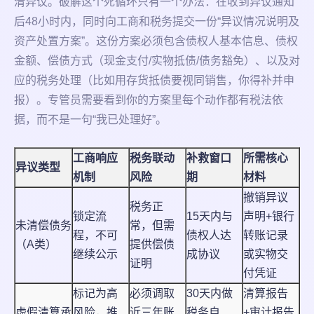
清异议。破解这个死循环只有一个办法：在收到异议通知
后48小时内，同时向工商和税务提交一份“异议情况说明及
资产处置方案”。这份方案必须包含债权人基本信息、债权
金额、偿债方式（现金支付/实物抵债/债务豁免）、以及对
应的税务处理（比如用存货抵债要视同销售，你得补并申
报）。专管员需要看到你的方案里每个动作都有税法依
据，而不是一句“我已处理好”。
工商响应
税务联动
补救窗口
所需核心
异议类型
机制
风险
期
材料
撤销异议
税务正
锁定流
15天内与
声明+银行
未清偿债务
常，但需
程，不可
债权人达
转账记录
（A类）
提供偿债
继续公示
成协议
或实物交
证明
付凭证
标记为高
必须调取
30天内做
清算报告
虚假清算承
风险，推
近三年账
税务自
+审计报告