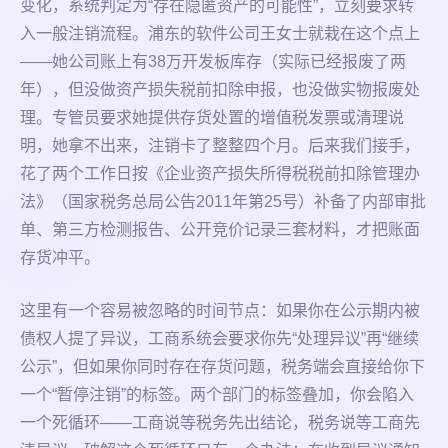
变化，系统判定为“存在隐匿资产的可能性”，立刻要求转
入一般注销流程。浦东的软件公司王女士就栽在这个点上
——她公司账上有38万开发板库存（实际已经报废了两
年），但没做资产损失税前扣除申报，也没做实物报废处
理。专管员要求她提供存货处置的增值税发票或清理说
明，她拿不出来，注销卡了整整四个月。后来我们接手，
花了两个工作日按《企业资产损失所得税税前扣除管理办
法》（国家税务总局公告2011年第25号）补备了内部审批
单、第三方检测报告、公开竞价记录三套材料，才把账面
存货冲平。
这里有一个容易被忽略的时间节点：如果你在公示期内被
债权人提了异议，工商系统会要求你先“处理异议”再“继续
公示”，但如果你同时存在存货问题，税务端会直接给你下
一个“暂停注销”的标签。两个部门的标签叠加，你会陷入
一个死循环——工商说等税务先出结论，税务说等工商先