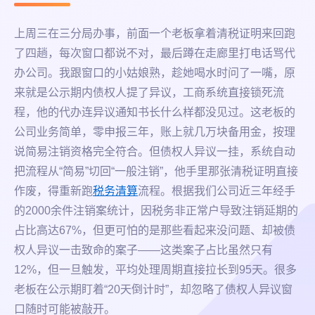
上周三在三分局办事，前面一个老板拿着清税证明来回跑
了四趟，每次窗口都说不对，最后蹲在走廊里打电话骂代
办公司。我跟窗口的小姑娘熟，趁她喝水时问了一嘴，原
来就是公示期内债权人提了异议，工商系统直接锁死流
程，他的代办连异议通知书长什么样都没见过。这老板的
公司业务简单，零申报三年，账上就几万块备用金，按理
说简易注销资格完全符合。但债权人异议一挂，系统自动
把流程从“简易”切回“一般注销”，他手里那张清税证明直接
作废，得重新跑
税务清算
流程。根据我们公司近三年经手
的2000余件注销案统计，因税务非正常户导致注销延期的
占比高达67%，但更可怕的是那些看起来没问题、却被债
权人异议一击致命的案子——这类案子占比虽然只有
12%，但一旦触发，平均处理周期直接拉长到95天。很多
老板在公示期盯着“20天倒计时”，却忽略了债权人异议窗
口随时可能被敲开。