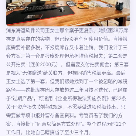
浦东海运软件公司王女士那个案子更复杂。她账面38万库
存是真实存在的实物，但已经没有任何使用价值。直接报
废需要补很多税，不报废库存又卡着注销。我们设计了三
套方案：第一套是报废处理但承担增值税损失；第二套是
公开拍卖（底价2000元），但需要支付拍卖佣金；第三套
是视为“无偿赠送”给关联方，但视同销售税额更高。最后
王女士选了第一套，但我们帮她找到了一个被忽略的减税
路径——这批库存因为存放超过三年且技术迭代，已经属
于“过期产品”，可适用《企业所得税法实施条例》第32条
关于“资产损失”的特殊规定，不需要做进项税额转出，只
需要做专项申报并留存备查资料。专管员看了我们的方
案，直接批了“同意以简易方式处理”。整个过程历时21个
工作日，比她自己瞎搞省了至少三个月。