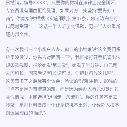
日撤销，编号XXXX”。只要你的材料在法律上完全闭环，
专管员没有理由拒绝受理。如果对方口头坚持“要先办工
商”，你直接说“根据《实施细则》第47条，您这边完全可
以同时受理”——这话一半人听了会沉默，另一半人会重新
翻内部文件。
有一次我带一个小客户去办，窗口的小姑娘说“这个我们系
统里没做过，你先去对面问一下”，我直接打开手机调出法
规条款截图，指给她看“第二款”。她看了半分钟，自己跑
去问科长，回来后说“科长说可以，你把材料放这儿吧”。
这类事多了之后我有个体会：所谓的“疑难注销”，90%的
卡点不是因为事情真的难，而是因为经办人自己没处理过
类似情况，本能选择“退回走一般流程”。你的任务不是去
吵架，是把材料做成一个让系统挑不出刺、让经办人找不
到退回理由的“罐头”。