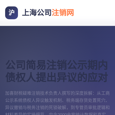
上海公司
注销网
沪
公司简易注销公示期内
债权人提出异议的应对
加喜财税疑难注销技术负责人撰写的深度拆解：从工商
公示系统债权人异议触发机制、税务端存货处置死穴、
异议撤销与税务注销的死锁破解，到专管员审批逻辑和
材料差异的实操细节。内含2000余案统计数据和真实