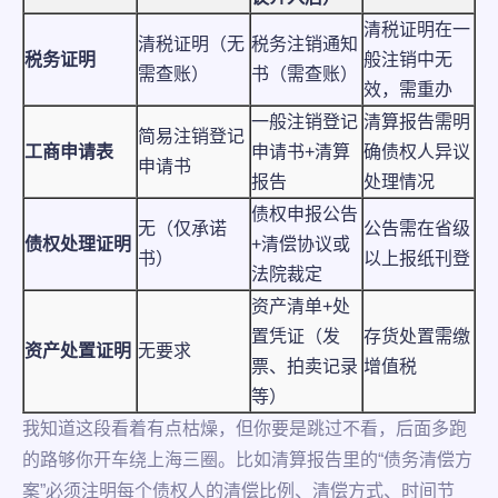
清税证明在一
清税证明（无
税务注销通知
税务证明
般注销中无
需查账）
书（需查账）
效，需重办
一般注销登记
清算报告需明
简易注销登记
工商申请表
申请书+清算
确债权人异议
申请书
报告
处理情况
债权申报公告
无（仅承诺
公告需在省级
债权处理证明
+清偿协议或
书）
以上报纸刊登
法院裁定
资产清单+处
置凭证（发
存货处置需缴
资产处置证明
无要求
票、拍卖记录
增值税
等）
我知道这段看着有点枯燥，但你要是跳过不看，后面多跑
的路够你开车绕上海三圈。比如清算报告里的“债务清偿方
案”必须注明每个债权人的清偿比例、清偿方式、时间节