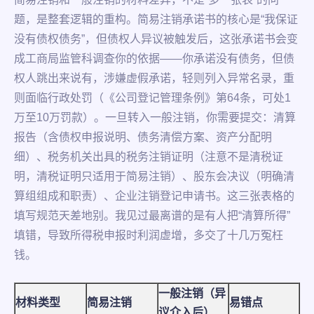
题，是整套逻辑的重构。简易注销承诺书的核心是“我保证
没有债权债务”，但债权人异议被触发后，这张承诺书会变
成工商局监管科调查你的依据——你承诺没有债务，但债
权人跳出来说有，涉嫌虚假承诺，轻则列入异常名录，重
则面临行政处罚（《公司登记管理条例》第64条，可处1
万至10万罚款）。一旦转入一般注销，你需要提交：清算
报告（含债权申报说明、债务清偿方案、资产分配明
细）、税务机关出具的税务注销证明（注意不是清税证
明，清税证明只适用于简易注销）、股东会决议（明确清
算组组成和职责）、企业注销登记申请书。这三张表格的
填写规范天差地别。我见过最离谱的是有人把“清算所得”
填错，导致所得税申报时利润虚增，多交了十几万冤枉
钱。
一般注销（异
材料类型
简易注销
易错点
议介入后）