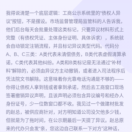
我得说清楚一个底层逻辑：工商公示系统里的“债权人异
议”按钮，不是摆设。市场监督管理局监管科的人告诉我，
他们后台每天会批量处理这类标记，只要异议材料形式上
完整（有债权凭证、主体身份证明、具体诉求），系统就
会自动锁定注销流程，并且标记异议类型代码。代码分
A、B、C三类：A类代表未清偿债务，B类代表虚假清算承
诺，C类代表其他纠纷。A类和B类标记是无法通过“补材
料”解除的，必须由异议方主动撤销，或者进入司法程序后
凭法院文书解除。这意味着你光靠电话沟通是不够的——
你得让债权人拿到钱或者拿到承诺，然后去工商窗口现场
签署撤销异议声明，且该声明必须包含异议编号和经办人
身份证号，少一位数窗口都不收。我见过一个做建材批发
的赵总，被供应商针对，对方明知道公司没欠他多少钱，
但就是为了拖时间，在公示期最后一天提了异议。赵总原
来的代办只会发“亲，您这边自己联系一下对方”这种话，