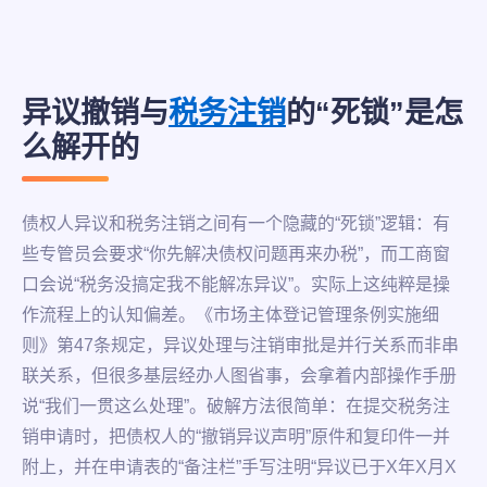
异议撤销与
税务注销
的“死锁”是怎
么解开的
债权人异议和税务注销之间有一个隐藏的“死锁”逻辑：有
些专管员会要求“你先解决债权问题再来办税”，而工商窗
口会说“税务没搞定我不能解冻异议”。实际上这纯粹是操
作流程上的认知偏差。《市场主体登记管理条例实施细
则》第47条规定，异议处理与注销审批是并行关系而非串
联关系，但很多基层经办人图省事，会拿着内部操作手册
说“我们一贯这么处理”。破解方法很简单：在提交税务注
销申请时，把债权人的“撤销异议声明”原件和复印件一并
附上，并在申请表的“备注栏”手写注明“异议已于X年X月X