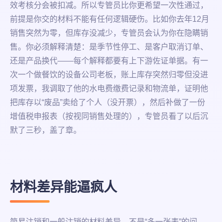
效考核分会被扣减。所以专管员比你更希望一次性通过，
前提是你交的材料不能有任何逻辑硬伤。比如你去年12月
销售突然为零，但库存没减少，专管员会认为你在隐瞒销
售。你必须解释清楚：是季节性停工、是客户取消订单、
还是产品换代——每个解释都要有上下游佐证单据。有一
次一个做餐饮的设备公司老板，账上库存突然归零但没进
项发票，我调取了他的水电费缴费记录和物流单，证明他
把库存以“废品”卖给了个人（没开票），然后补做了一份
增值税申报表（按视同销售处理的），专管员看了以后沉
默了三秒，盖了章。
材料差异能逼疯人
简易注销和一般注销的材料差异，不是“多一张表”的问