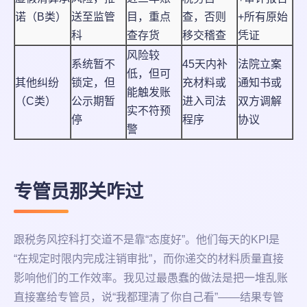
诺（B类）
送至监管
目，重点
查，否则
+所有原始
科
查存货
移交稽查
凭证
风险较
系统暂不
45天内补
法院立案
低，但可
其他纠纷
锁定，但
充材料或
通知书或
能触发账
（C类）
公示期暂
进入司法
双方调解
实不符预
停
程序
协议
警
专管员那关咋过
跟税务风控科打交道不是靠“态度好”。他们每天的KPI是
“在规定时限内完成注销审批”，而你递交的材料质量直接
影响他们的工作效率。我见过最愚蠢的做法是把一堆乱账
直接塞给专管员，说“我都理清了你自己看”——结果专管