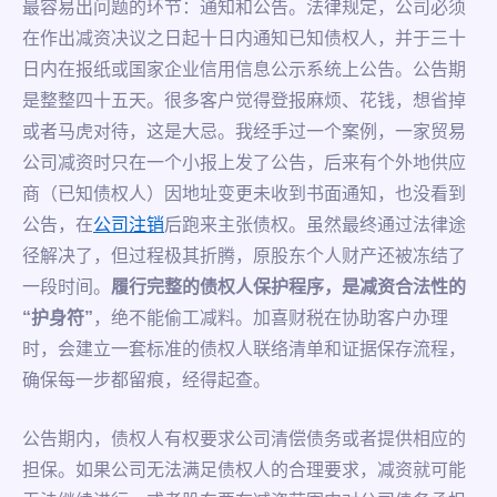
最容易出问题的环节：通知和公告。法律规定，公司必须
在作出减资决议之日起十日内通知已知债权人，并于三十
日内在报纸或国家企业信用信息公示系统上公告。公告期
是整整四十五天。很多客户觉得登报麻烦、花钱，想省掉
或者马虎对待，这是大忌。我经手过一个案例，一家贸易
公司减资时只在一个小报上发了公告，后来有个外地供应
商（已知债权人）因地址变更未收到书面通知，也没看到
公告，在
公司注销
后跑来主张债权。虽然最终通过法律途
径解决了，但过程极其折腾，原股东个人财产还被冻结了
一段时间。
履行完整的债权人保护程序，是减资合法性的
“护身符”
，绝不能偷工减料。加喜财税在协助客户办理
时，会建立一套标准的债权人联络清单和证据保存流程，
确保每一步都留痕，经得起查。
公告期内，债权人有权要求公司清偿债务或者提供相应的
担保。如果公司无法满足债权人的合理要求，减资就可能