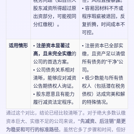
税务问题（如自然人
任，风险直接暴露。
股东减资所得超过原
• 容易因材料不齐或
出资部分，可能视同
程序瑕疵被退回，反
分红缴税）。
复折腾，时间成本不
可控。
适用情形
•
注册资本显著过
• 注册资本已全部实
高，且未完全实缴
的
缴，且资产足以清偿
公司的首选方案。
所有债务的“干净”公
• 公司债务关系相对
司。
清晰，能够应对减资
• 极少数能与所有债
公告期债权人询证。
权人（包括潜在税务
• 股东愿意且有能力
债权）达成完美和解
履行减资法定程序。
的特殊情况。
通过这个对比，结论已经比较清晰了。对于绝大多数认缴
资本巨大、实缴不足的公司来说，
“先减资、后注销”是更
为稳妥和可行的标准路径
。虽然它多了步骤和时间，但好