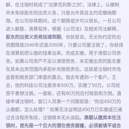
解，在注销时就成了“达摩克利斯之剑”。法律上，认缴制
并未免除股东的出资义务，只是允许其自主约定缴纳期
限。在公司存续期间，这个期限或许可以很长。一旦公司
进入解散、清算程序，根据《公司法》及相关司法解释，
股东的出资义务将加速到期
。也就是说，无论你约定的出
资期限是2040年还是2050年，只要公司要注销了，你就得
在清算前把认缴的钱拿出来，完成实缴，用于清偿公司债
务。如果公司资产不足以清偿债务，未实缴出资的股东要
在其未出资范围内承担补充赔偿责任。这就是注销时市场
监管和税务部门审查的重点。我去年遇到一个客户，王
总，他的科技公司注册资本500万，实缴了50万。公司经
营不善想注销，一查账，还有80万的应付账款和欠税。直
接申请注销时，窗口人员第一个问题就是：“你这450万的
认缴额，怎么处理？” 如果无法证明这450万已实缴或已通
过合法程序免除，注销根本无从谈起。
高额认缴资本在注
销时，首先是一个巨大的潜在债务窟窿，必须被填平或合