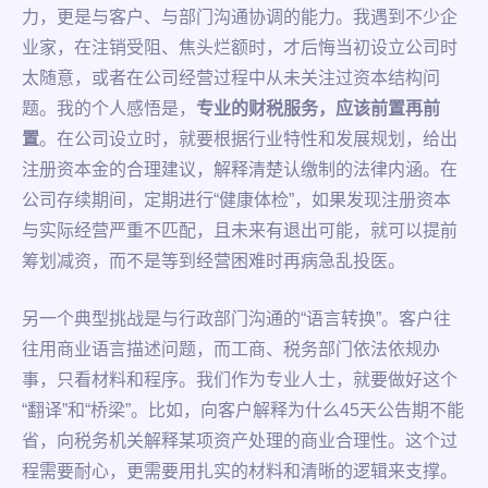
力，更是与客户、与部门沟通协调的能力。我遇到不少企
业家，在注销受阻、焦头烂额时，才后悔当初设立公司时
太随意，或者在公司经营过程中从未关注过资本结构问
题。我的个人感悟是，
专业的财税服务，应该前置再前
置
。在公司设立时，就要根据行业特性和发展规划，给出
注册资本金的合理建议，解释清楚认缴制的法律内涵。在
公司存续期间，定期进行“健康体检”，如果发现注册资本
与实际经营严重不匹配，且未来有退出可能，就可以提前
筹划减资，而不是等到经营困难时再病急乱投医。
另一个典型挑战是与行政部门沟通的“语言转换”。客户往
往用商业语言描述问题，而工商、税务部门依法依规办
事，只看材料和程序。我们作为专业人士，就要做好这个
“翻译”和“桥梁”。比如，向客户解释为什么45天公告期不能
省，向税务机关解释某项资产处理的商业合理性。这个过
程需要耐心，更需要用扎实的材料和清晰的逻辑来支撑。