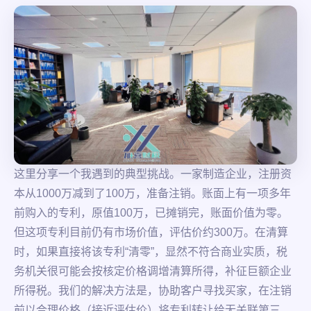
这里分享一个我遇到的典型挑战。一家制造企业，注册资
本从1000万减到了100万，准备注销。账面上有一项多年
前购入的专利，原值100万，已摊销完，账面价值为零。
但这项专利目前仍有市场价值，评估价约300万。在清算
时，如果直接将该专利“清零”，显然不符合商业实质，税
务机关很可能会按核定价格调增清算所得，补征巨额企业
所得税。我们的解决方法是，协助客户寻找买家，在注销
前以合理价格（接近评估价）将专利转让给无关联第三