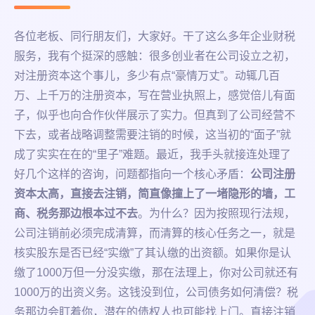
各位老板、同行朋友们，大家好。干了这么多年企业财税
服务，我有个挺深的感触：很多创业者在公司设立之初，
对注册资本这个事儿，多少有点“豪情万丈”。动辄几百
万、上千万的注册资本，写在营业执照上，感觉倍儿有面
子，似乎也向合作伙伴展示了实力。但真到了公司经营不
下去，或者战略调整需要注销的时候，这当初的“面子”就
成了实实在在的“里子”难题。最近，我手头就接连处理了
好几个这样的咨询，问题都指向一个核心矛盾：
公司注册
资本太高，直接去注销，简直像撞上了一堵隐形的墙，工
商、税务那边根本过不去
。为什么？因为按照现行法规，
公司注销前必须完成清算，而清算的核心任务之一，就是
核实股东是否已经“实缴”了其认缴的出资额。如果你是认
缴了1000万但一分没实缴，那在法理上，你对公司就还有
1000万的出资义务。这钱没到位，公司债务如何清偿？税
务那边会盯着你，潜在的债权人也可能找上门。直接注销