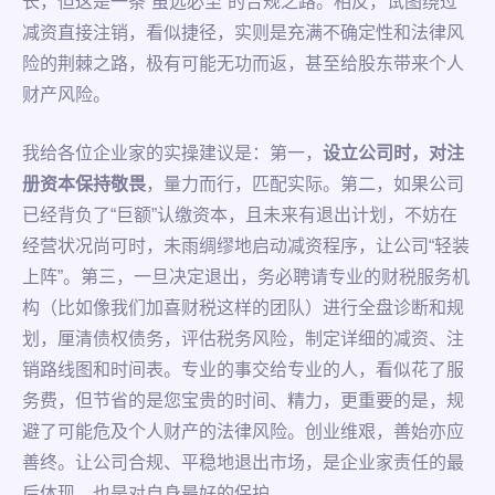
长，但这是一条“虽远必至”的合规之路。相反，试图绕过
减资直接注销，看似捷径，实则是充满不确定性和法律风
险的荆棘之路，极有可能无功而返，甚至给股东带来个人
财产风险。
我给各位企业家的实操建议是：第一，
设立公司时，对注
册资本保持敬畏
，量力而行，匹配实际。第二，如果公司
已经背负了“巨额”认缴资本，且未来有退出计划，不妨在
经营状况尚可时，未雨绸缪地启动减资程序，让公司“轻装
上阵”。第三，一旦决定退出，务必聘请专业的财税服务机
构（比如像我们加喜财税这样的团队）进行全盘诊断和规
划，厘清债权债务，评估税务风险，制定详细的减资、注
销路线图和时间表。专业的事交给专业的人，看似花了服
务费，但节省的是您宝贵的时间、精力，更重要的是，规
避了可能危及个人财产的法律风险。创业维艰，善始亦应
善终。让公司合规、平稳地退出市场，是企业家责任的最
后体现，也是对自身最好的保护。