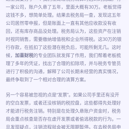
一家公司，账户久悬了五年，里面大概有30万。老板觉得
这钱不多，想简单处理。结果去税务局一查，发现这五年
公司居然零申报，但是账面上一直有其他应收款没有收
回，还有库存商品没处理。税务局认为，这些资产在注销
时视同销售，需要缴纳增值税和企业所得税。这30万的银
行存款，在抵扣了这些潜在税负后，可能所剩无几。这时
候，
加喜财税
的专业团队就发挥了作用，我们帮着老板梳
理了多年的凭证，找出了合理的扣除项，并与税务专管员
进行了积极的沟通，解释了公司长期未经营的真实情况，
最终争取到了一个相对合理的清算方案。
另一个容易被忽视的点是“发票”。如果公司手里还有没开
的空白发票，或者还没核销的税控盘，这些都得先处理好
才能进行税务注销。特别是在处理久悬账户资金时，税务
局会重点核查是否存在虚开发票或者偷逃税款的行为。一
旦发现疑点，注销流程就会被无限期暂停。在去税务局申