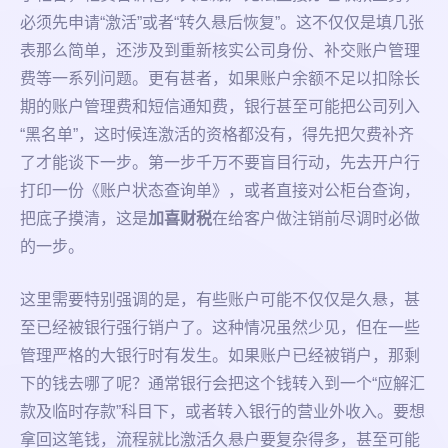
必须先申请“激活”或者“转久悬后恢复”。这不仅仅是填几张
表那么简单，还涉及到重新核实公司身份、补交账户管理
费等一系列问题。更有甚者，如果账户余额不足以扣除长
期的账户管理费和短信通知费，银行甚至可能把公司列入
“黑名单”，这时候连激活的资格都没有，得先把欠费补齐
了才能谈下一步。第一步千万不要盲目行动，先去开户行
打印一份《账户状态查询单》，或者直接对公柜台查询，
把底子摸清，这是
加喜财税
在给客户做注销前尽调时必做
的一步。
这里需要特别强调的是，有些账户可能不仅仅是久悬，甚
至已经被银行强行销户了。这种情况虽然少见，但在一些
管理严格的大银行时有发生。如果账户已经被销户，那剩
下的钱去哪了呢？通常银行会把这个钱转入到一个“应解汇
款及临时存款”科目下，或者转入银行的营业外收入。要想
拿回这笔钱，流程就比激活久悬户要复杂得多，甚至可能